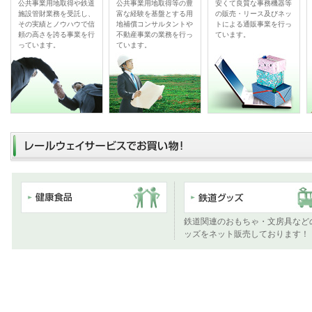
公共事業用地取得や鉄道
公共事業用地取得等の豊
安くて良質な事務機器等
施設管財業務を受託し、
富な経験を基盤とする用
の販売・リース及びネッ
その実績とノウハウで信
地補償コンサルタントや
トによる通販事業を行っ
頼の高さを誇る事業を行
不動産事業の業務を行っ
ています。
っています。
ています。
鉄道関連のおもちゃ・文房具など
ッズをネット販売しております！